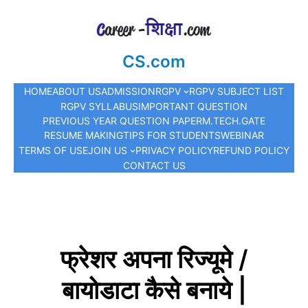
CS.com
HOME
ABOUT US
ADMISSION
RGPV
RGPV SUBJECT LIST
RGPV SYLLABUS
IMPORTANT QUESTION
PREVIOUS YEAR QUESTION PAPER
M.TECH.
GATE
RESUME MAKING
TIPS FOR STUDENTS
WEBINAR
TERMS OF USE
JOIN US
PRIVACY POLICY
REFUND POLICY
CONTACT US
फ्रेशर अपना रिज्यूमे /
बायोडाटा कैसे बनाये |