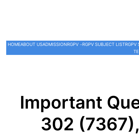
HOME
ABOUT US
ADMISSION
RGPV
RGPV SUBJECT LIST
RGPV 
TE
Important Que
302 (7367),