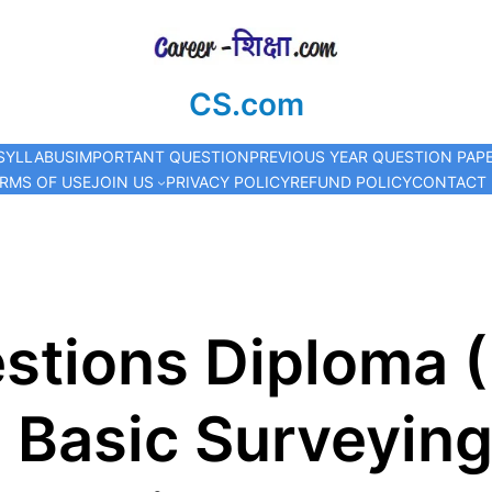
CS.com
SYLLABUS
IMPORTANT QUESTION
PREVIOUS YEAR QUESTION PAP
RMS OF USE
JOIN US
PRIVACY POLICY
REFUND POLICY
CONTACT
stions Diploma (
 Basic Surveying