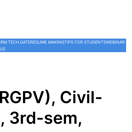
ER
M.TECH.
GATE
RESUME MAKING
TIPS FOR STUDENTS
WEBINAR
 US
RGPV), Civil-
, 3rd-sem,