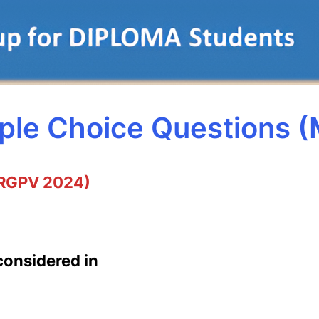
iple Choice Questions 
RGPV 2024)
 considered in