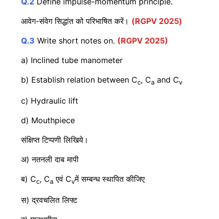
Q.2
Define impulse-momentum principle.
आवेग-संवेग सिद्धांत को परिभाषित करें।
(RGPV 2025)
Q.3
Write short notes on.
(RGPV 2025)
a) Inclined tube manometer
b) Establish relation between C
, C
and C
c
a
v
c) Hydraulic lift
d) Mouthpiece
संक्षिप्त टिप्पणी लिखिये।
अ) नतनली दाब मापी
ब) C
, C
एवं C
में सम्बन्ध स्थापित कीजिए
c
a
v
स) द्रवचलित लिफ्ट