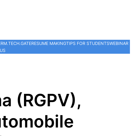
ER
M.TECH.
GATE
RESUME MAKING
TIPS FOR STUDENTS
WEBINAR
 US
ma (RGPV),
utomobile