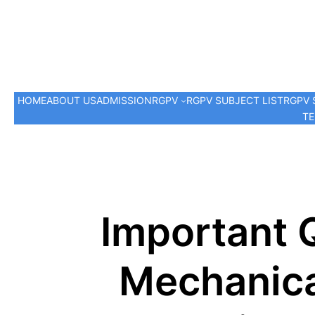
HOME
ABOUT US
ADMISSION
RGPV
RGPV SUBJECT LIST
RGPV 
TE
Important 
Mechanica