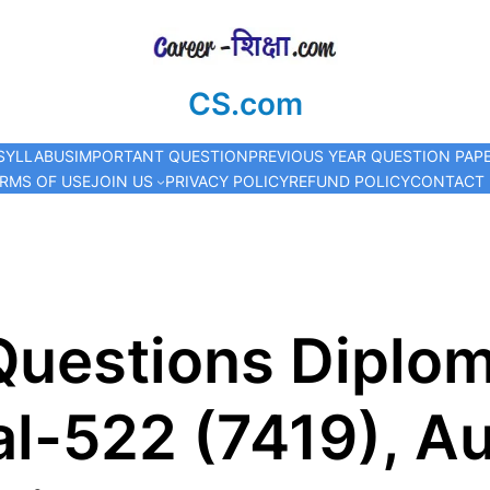
CS.com
SYLLABUS
IMPORTANT QUESTION
PREVIOUS YEAR QUESTION PAP
RMS OF USE
JOIN US
PRIVACY POLICY
REFUND POLICY
CONTACT
Questions Diplo
l-522 (7419), A