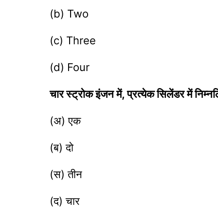
(b) Two
(c) Three
(d) Four
चार स्ट्रोक इंजन में, प्रत्येक सिलेंडर में निम्नल
(अ) एक
(ब) दो
(स) तीन
(द) चार