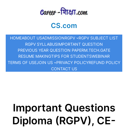
CS.com
HOME
ABOUT US
ADMISSION
RGPV
RGPV SUBJECT LIST
RGPV SYLLABUS
IMPORTANT QUESTION
PREVIOUS YEAR QUESTION PAPER
M.TECH.
GATE
RESUME MAKING
TIPS FOR STUDENTS
WEBINAR
TERMS OF USE
JOIN US
PRIVACY POLICY
REFUND POLICY
CONTACT US
Important Questions
Diploma (RGPV), CE-