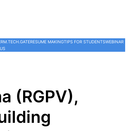
ER
M.TECH.
GATE
RESUME MAKING
TIPS FOR STUDENTS
WEBINAR
 US
ma (RGPV),
uilding