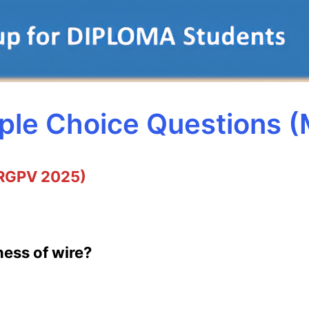
iple Choice Questions 
RGPV 2025)
ness of wire?