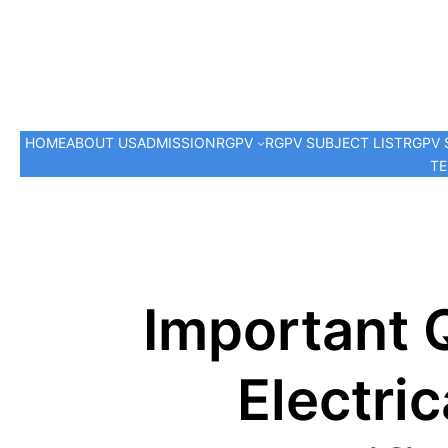
HOME
ABOUT US
ADMISSION
RGPV
RGPV SUBJECT LIST
RGPV 
TE
Important 
Electri