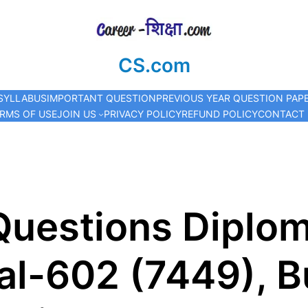
CS.com
SYLLABUS
IMPORTANT QUESTION
PREVIOUS YEAR QUESTION PAP
RMS OF USE
JOIN US
PRIVACY POLICY
REFUND POLICY
CONTACT
Questions Diplo
cal-602 (7449), B